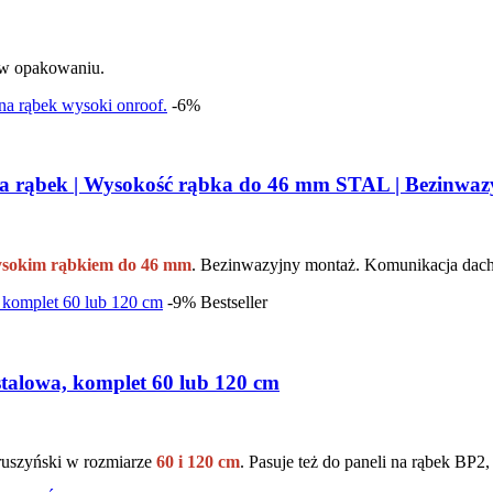
 w opakowaniu.
-6%
na rąbek | Wysokość rąbka do 46 mm STAL | Bezinwa
sokim rąbkiem do 46 mm
. Bezinwazyjny montaż. Komunikacja dach
-9%
Bestseller
talowa, komplet 60 lub 120 cm
uszyński w rozmiarze
60 i 120 cm
. Pasuje też do paneli na rąbek BP2