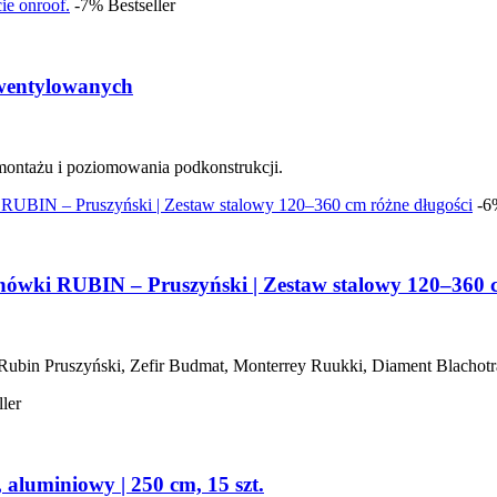
-7%
Bestseller
 wentylowanych
ntażu i poziomowania podkonstrukcji.
-6
hówki RUBIN – Pruszyński | Zestaw stalowy 120–360
in Pruszyński, Zefir Budmat, Monterrey Ruukki, Diament Blachotr
ller
 aluminiowy | 250 cm, 15 szt.