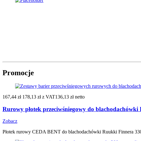
Promocje
167,44 zł
178,13 zł
z VAT
136,13 zł netto
Rurowy płotek przeciwśniegowy do blachodachówki R
Zobacz
Płotek rurowy CEDA BENT do blachodachówki Ruukki Finnera 330