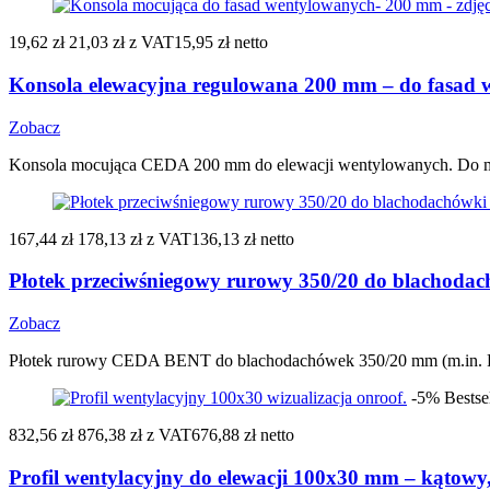
19,62 zł
21,03 zł
z VAT
15,95 zł netto
Konsola elewacyjna regulowana 200 mm – do fasad
Zobacz
Konsola mocująca CEDA 200 mm do elewacji wentylowanych. Do mo
167,44 zł
178,13 zł
z VAT
136,13 zł netto
Płotek przeciwśniegowy rurowy 350/20 do blachodac
Zobacz
Płotek rurowy CEDA BENT do blachodachówek 350/20 mm (m.in. Rub
-5%
Bestse
832,56 zł
876,38 zł
z VAT
676,88 zł netto
Profil wentylacyjny do elewacji 100x30 mm – kątowy,