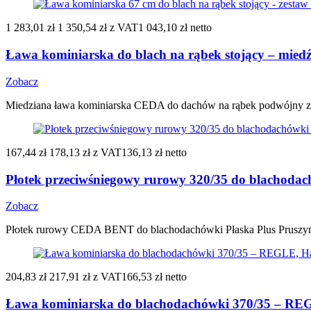
1 283,01 zł
1 350,54 zł
z VAT
1 043,10 zł netto
Ława kominiarska do blach na rąbek stojący – miedź 
Zobacz
Miedziana ława kominiarska CEDA do dachów na rąbek podwójny z
167,44 zł
178,13 zł
z VAT
136,13 zł netto
Płotek przeciwśniegowy rurowy 320/35 do blachodac
Zobacz
Płotek rurowy CEDA BENT do blachodachówki Płaska Plus Pruszyń
204,83 zł
217,91 zł
z VAT
166,53 zł netto
Ława kominiarska do blachodachówki 370/35 – REGL