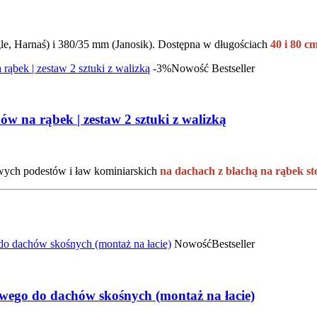
 Harnaś) i 380/35 mm (Janosik). Dostępna w długościach
40 i 80 c
-3%
Nowość
Bestseller
 na rąbek | zestaw 2 sztuki z walizką
ych podestów i ław kominiarskich
na dachach z blachą na rąbek st
Nowość
Bestseller
ego do dachów skośnych (montaż na łacie)