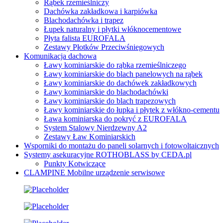
Rąbek rzemieślniczy
Dachówka zakładkowa i karpiówka
Blachodachówka i trapez
Łupek naturalny i płytki włóknocementowe
Płyta falista EUROFALA
Zestawy Płotków Przeciwśniegowych
Komunikacja dachowa
Ławy kominiarskie do rąbka rzemieślniczego
Ławy kominiarskie do blach panelowych na rąbek
Ławy kominiarskie do dachówek zakładkowych
Ławy kominiarskie do blachodachówki
Ławy kominiarskie do blach trapezowych
Ławy kominiarskie do łupka i płytek z włókno-cementu
Ława kominiarska do pokryć z EUROFALA
System Stalowy Nierdzewny A2
Zestawy Ław Kominiarskich
Wsporniki do montażu do paneli solarnych i fotowoltaicznych
Systemy asekuracyjne ROTHOBLASS by CEDA.pl
Punkty Kotwiczące
CLAMPINE Mobilne urządzenie serwisowe