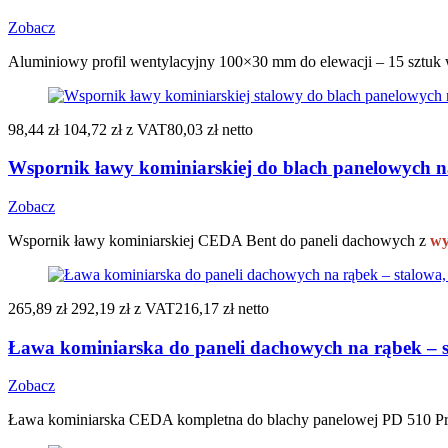
Zobacz
Aluminiowy profil wentylacyjny 100×30 mm do elewacji – 15 sztuk
98,44 zł
104,72 zł
z VAT
80,03 zł netto
Wspornik ławy kominiarskiej do blach panelowych 
Zobacz
Wspornik ławy kominiarskiej CEDA Bent do paneli dachowych z
wy
265,89 zł
292,19 zł
z VAT
216,17 zł netto
Ława kominiarska do paneli dachowych na rąbek – s
Zobacz
Ława kominiarska CEDA kompletna do blachy panelowej PD 510 Pr