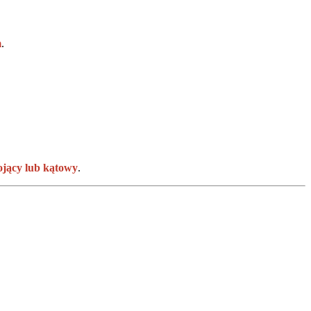
m
.
ojący lub kątowy
.