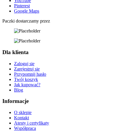
YouTube
Pinterest
Google Maps
Paczki dostarczamy przez
Dla klienta
Zaloguj się
Zarejestruj się
Przypomnij hasło
Twój koszyk
Jak kupować?
Blog
Informacje
O sklepie
Kontakt
Atesty i certyfikaty
Współpraca