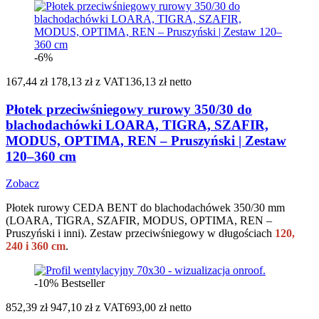
-6%
167,44 zł
178,13 zł
z VAT
136,13 zł netto
Płotek przeciwśniegowy rurowy 350/30 do
blachodachówki LOARA, TIGRA, SZAFIR,
MODUS, OPTIMA, REN – Pruszyński | Zestaw
120–360 cm
Zobacz
Płotek rurowy CEDA BENT do blachodachówek 350/30 mm
(LOARA, TIGRA, SZAFIR, MODUS, OPTIMA, REN –
Pruszyński i inni). Zestaw przeciwśniegowy w długościach
120,
240 i 360 cm
.
-10%
Bestseller
852,39 zł
947,10 zł
z VAT
693,00 zł netto