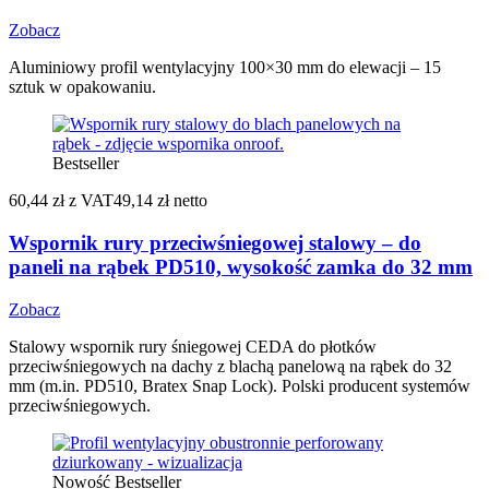
Zobacz
Aluminiowy profil wentylacyjny 100×30 mm do elewacji – 15
sztuk w opakowaniu.
Bestseller
60,44 zł
z VAT
49,14 zł netto
Wspornik rury przeciwśniegowej stalowy – do
paneli na rąbek PD510, wysokość zamka do 32 mm
Zobacz
Stalowy wspornik rury śniegowej CEDA do płotków
przeciwśniegowych na dachy z blachą panelową na rąbek do 32
mm (m.in. PD510, Bratex Snap Lock). Polski producent systemów
przeciwśniegowych.
Nowość
Bestseller