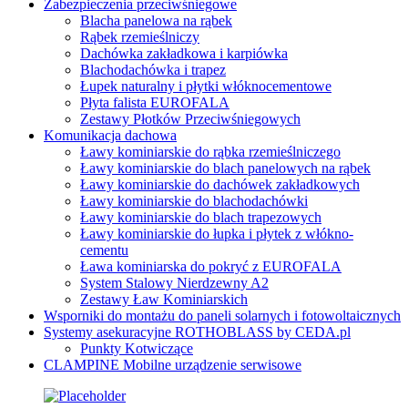
Zabezpieczenia przeciwśniegowe
Blacha panelowa na rąbek
Rąbek rzemieślniczy
Dachówka zakładkowa i karpiówka
Blachodachówka i trapez
Łupek naturalny i płytki włóknocementowe
Płyta falista EUROFALA
Zestawy Płotków Przeciwśniegowych
Komunikacja dachowa
Ławy kominiarskie do rąbka rzemieślniczego
Ławy kominiarskie do blach panelowych na rąbek
Ławy kominiarskie do dachówek zakładkowych
Ławy kominiarskie do blachodachówki
Ławy kominiarskie do blach trapezowych
Ławy kominiarskie do łupka i płytek z włókno-
cementu
Ława kominiarska do pokryć z EUROFALA
System Stalowy Nierdzewny A2
Zestawy Ław Kominiarskich
Wsporniki do montażu do paneli solarnych i fotowoltaicznych
Systemy asekuracyjne ROTHOBLASS by CEDA.pl
Punkty Kotwiczące
CLAMPINE Mobilne urządzenie serwisowe