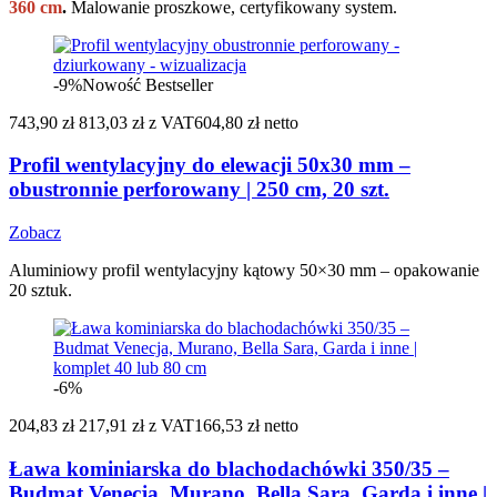
360 cm
.
Malowanie proszkowe, certyfikowany system.
-9%
Nowość
Bestseller
743,90 zł
813,03 zł
z VAT
604,80 zł netto
Profil wentylacyjny do elewacji 50x30 mm –
obustronnie perforowany | 250 cm, 20 szt.
Zobacz
Aluminiowy profil wentylacyjny kątowy 50×30 mm – opakowanie
20 sztuk.
-6%
204,83 zł
217,91 zł
z VAT
166,53 zł netto
Ława kominiarska do blachodachówki 350/35 –
Budmat Venecja, Murano, Bella Sara, Garda i inne |