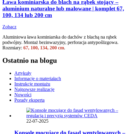
Ława kominiarska do blach na rąbek stojący –
aluminium naturalne lub malowane | komplet 67,
100, 134 lub 200 cm
Zobacz
Aluminiowa ława kominiarska do dachów z blachą na rąbek
podwójny. Montaż bezinwazyjny, perforacja antypoślizgowa.
Rozmiary:
67, 100, 134, 200 cm
.
Ostatnio na blogu
Artykuły
Informacje o materiałach
Instrukcje montażu
Najnowsze realizacje
Nowości
Porady eksperta
22-07-2025
Konsole mocujące do fasad wentylowanych –