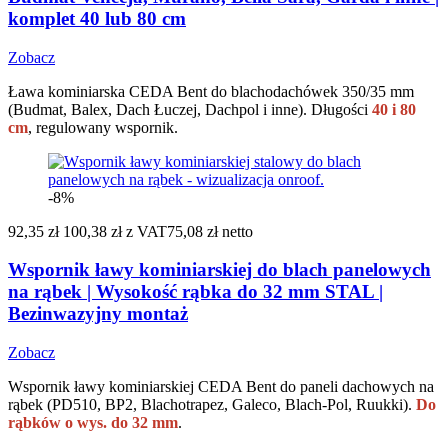
komplet 40 lub 80 cm
Zobacz
Ława kominiarska CEDA Bent do blachodachówek 350/35 mm
(Budmat, Balex, Dach Łuczej, Dachpol i inne). Długości
40 i 80
cm
, regulowany wspornik.
-8%
92,35 zł
100,38 zł
z VAT
75,08 zł netto
Wspornik ławy kominiarskiej do blach panelowych
na rąbek | Wysokość rąbka do 32 mm STAL |
Bezinwazyjny montaż
Zobacz
Wspornik ławy kominiarskiej CEDA Bent do paneli dachowych na
rąbek (PD510, BP2, Blachotrapez, Galeco, Blach-Pol, Ruukki).
Do
rąbków o wys. do 32 mm
.