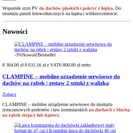
Wspornik szyn PV
do dachów płaskich i pokryć z łupka
. Do
montażu paneli fotowoltaicznych na łupku i włóknocemencie.
Nowości
-3%
Nowość
Bestseller
8 364,00 zł
8 631,16 zł
z VAT
6 800,00 zł netto
CLAMPINE – mobilne urządzenie serwisowe do
dachów na rąbek | zestaw 2 sztuki z walizką
Zobacz
CLAMPINE – mobilne urządzenie serwisowe do montażu
tymczasowych podestów i ław kominiarskich
na dachach z blachą
na rąbek stojący lub kątowy
.