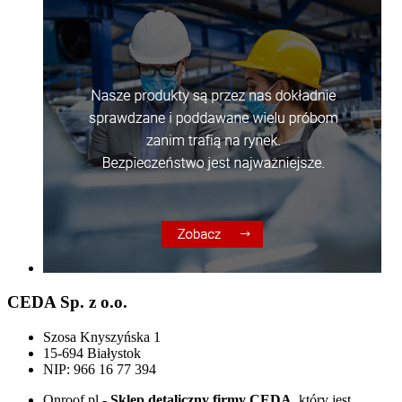
CEDA Sp. z o.o.
Szosa Knyszyńska 1
15-694 Białystok
NIP: 966 16 77 394
Onroof.pl -
Sklep detaliczny firmy CEDA
, który jest