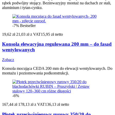
rąbek podwójny stojący. Bezinwazyjny montaż na dachach ze stali,
aluminium i tytan-cynku.
-7%
Bestseller
19,62 zł
21,03 zł
z VAT
15,95 zł netto
Konsola elewacyjna regulowana 200 mm – do fasad
wentylowanych
Zobacz
Konsola mocująca CEDA 200 mm do elewacji wentylowanych. Do
montażu i poziomowania podkonstrukcji.
-6%
167,44 zł
178,13 zł
z VAT
136,13 zł netto
Płotek przeciwśniegowy rurowy 350/20 do