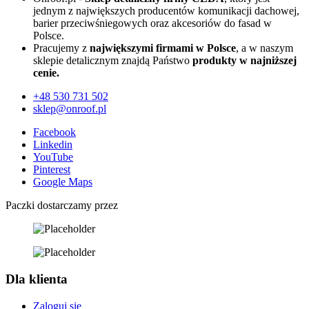
jednym z największych producentów komunikacji dachowej,
barier przeciwśniegowych oraz akcesoriów do fasad w
Polsce.
Pracujemy z
największymi firmami w Polsce
, a w naszym
sklepie detalicznym znajdą Państwo
produkty w najniższej
cenie.
+48
530 731 502
sklep@onroof.pl
Facebook
Linkedin
YouTube
Pinterest
Google Maps
Paczki dostarczamy przez
Dla klienta
Zaloguj się