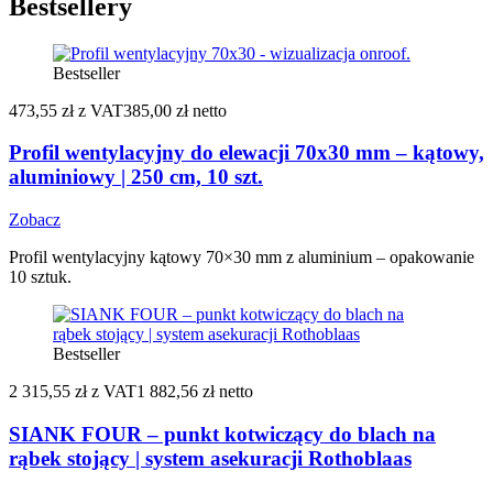
Bestsellery
Bestseller
473,55 zł
z VAT
385,00 zł netto
Profil wentylacyjny do elewacji 70x30 mm – kątowy,
aluminiowy | 250 cm, 10 szt.
Zobacz
Profil wentylacyjny kątowy 70×30 mm z aluminium – opakowanie
10 sztuk.
Bestseller
2 315,55 zł
z VAT
1 882,56 zł netto
SIANK FOUR – punkt kotwiczący do blach na
rąbek stojący | system asekuracji Rothoblaas