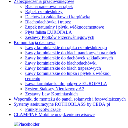
Zabezpieczenia przeciwśniegowe
Blacha panelowa na rąbek
Rąbek rzemieślniczy
Dachówka zakładkowa i karpiówka
Blachodachówka i trapez
Łupek naturalny i płytki włóknocementowe
Płyta falista EUROFALA
Zestawy Płotków Przeciwśniegowych
Komunikacja dachowa
Ławy kominiarskie do rąbka rzemieślniczego
Ławy kominiarskie do blach panelowych na rąbek
Ławy kominiarskie do dachówek zakładkowych
Ławy kominiarskie do blachodachówki
Ławy kominiarskie do blach trapezowych
Ławy kominiarskie do łupka i płytek z włókno-
cementu
Ława kominiarska do pokryć z EUROFALA
System Stalowy Nierdzewny A2
Zestawy Ław Kominiarskich
Wsporniki do montażu do paneli solarnych i fotowoltaicznych
Systemy asekuracyjne ROTHOBLASS by CEDA.pl
Punkty Kotwiczące
CLAMPINE Mobilne urządzenie serwisowe