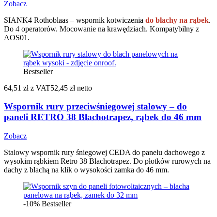
Zobacz
SIANK4 Rothoblaas – wspornik kotwiczenia
do blachy na rąbek
.
Do 4 operatorów. Mocowanie na krawędziach. Kompatybilny z
AOS01.
Bestseller
64,51 zł
z VAT
52,45 zł netto
Wspornik rury przeciwśniegowej stalowy – do
paneli RETRO 38 Blachotrapez, rąbek do 46 mm
Zobacz
Stalowy wspornik rury śniegowej CEDA do panelu dachowego z
wysokim rąbkiem Retro 38 Blachotrapez. Do płotków rurowych na
dachy z blachą na klik o wysokości zamka do 46 mm.
-10%
Bestseller