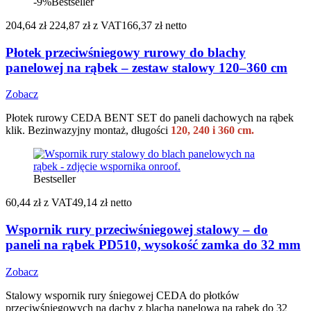
-9%
Bestseller
204,64 zł
224,87 zł
z VAT
166,37 zł netto
Płotek przeciwśniegowy rurowy do blachy
panelowej na rąbek – zestaw stalowy 120–360 cm
Zobacz
Płotek rurowy CEDA BENT SET do paneli dachowych na rąbek
klik. Bezinwazyjny montaż, długości
120, 240 i 360 cm.
Bestseller
60,44 zł
z VAT
49,14 zł netto
Wspornik rury przeciwśniegowej stalowy – do
paneli na rąbek PD510, wysokość zamka do 32 mm
Zobacz
Stalowy wspornik rury śniegowej CEDA do płotków
przeciwśniegowych na dachy z blachą panelową na rąbek do 32