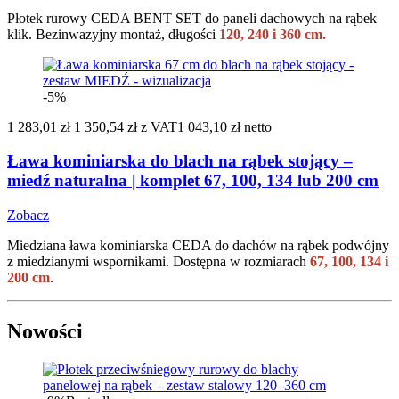
Płotek rurowy CEDA BENT SET do paneli dachowych na rąbek
klik. Bezinwazyjny montaż, długości
120, 240 i 360 cm.
-5%
1 283,01 zł
1 350,54 zł
z VAT
1 043,10 zł netto
Ława kominiarska do blach na rąbek stojący –
miedź naturalna | komplet 67, 100, 134 lub 200 cm
Zobacz
Miedziana ława kominiarska CEDA do dachów na rąbek podwójny
z miedzianymi wspornikami. Dostępna w rozmiarach
67, 100, 134 i
200 cm
.
Nowości