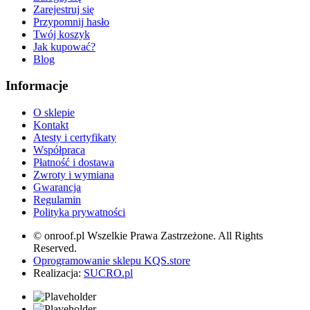
Zarejestruj się
Przypomnij hasło
Twój koszyk
Jak kupować?
Blog
Informacje
O sklepie
Kontakt
Atesty i certyfikaty
Współpraca
Płatność i dostawa
Zwroty i wymiana
Gwarancja
Regulamin
Polityka prywatności
© onroof.pl Wszelkie Prawa Zastrzeżone. All Rights
Reserved.
Oprogramowanie sklepu KQS.store
Realizacja:
SUCRO.pl