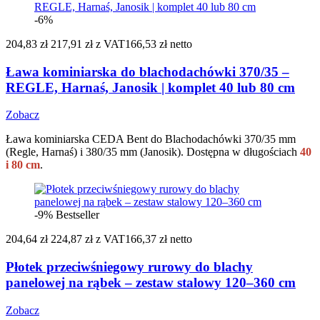
-6%
204,83 zł
217,91 zł
z VAT
166,53 zł netto
Ława kominiarska do blachodachówki 370/35 –
REGLE, Harnaś, Janosik | komplet 40 lub 80 cm
Zobacz
Ława kominiarska CEDA Bent do Blachodachówki 370/35 mm
(Regle, Harnaś) i 380/35 mm (Janosik). Dostępna w długościach
40
i 80 cm
.
-9%
Bestseller
204,64 zł
224,87 zł
z VAT
166,37 zł netto
Płotek przeciwśniegowy rurowy do blachy
panelowej na rąbek – zestaw stalowy 120–360 cm
Zobacz