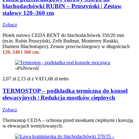
blachodachówki RUBIN – Pruszyński | Zestaw
stalowy 120–360 cm
Zobacz
Płotek rurowy CEDA BENT do blachodachówek 350/20 mm
(m.in. Rubin Pruszyński, Zefir Budmat, Monterrey Ruukki,
Diament Blachotrapez). Zestaw przeciwśniegowy w długościach
120, 240 i 360 cm.
-4%
Nowość
2,07 zł
2,15 zł
z VAT
1,68 zł netto
TERMOSTOP – podkładka termiczna do konsol
elewacyjnych | Redukcja mostków cieplnych
Zobacz
Thermostop CEDA – ochrona przed mostkami cieplnymi i korozją
w elewacjach wentylowanych.