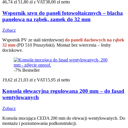
46,74 zł
51,80 zł
z VAT
38,00 zł netto
Wspornik szyn do paneli fotowoltaicznych – blacha
panelowa na rąbek, zamek do 32 mm
Zobacz
Wspornik PV ze stali nierdzewnej
do paneli dachowych na rąbek
32 mm
(PD 510 Pruszyński). Montaż bez wiercenia – śruby
dociskowe.
-7%
Bestseller
19,62 zł
21,03 zł
z VAT
15,95 zł netto
Konsola elewacyjna regulowana 200 mm – do fasad
wentylowanych
Zobacz
Konsola mocująca CEDA 200 mm do elewacji wentylowanych. Do
montażu i poziomowania podkonstrukcji.