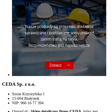
CEDA Sp. z o.o.
Szosa Knyszyńska 1
15-694 Białystok
NIP: 966 16 77 394
Onroof.pl -
Sklep detaliczny firmy CEDA
, który jest