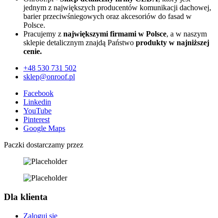
jednym z największych producentów komunikacji dachowej,
barier przeciwśniegowych oraz akcesoriów do fasad w
Polsce.
Pracujemy z
największymi firmami w Polsce
, a w naszym
sklepie detalicznym znajdą Państwo
produkty w najniższej
cenie.
+48
530 731 502
sklep@onroof.pl
Facebook
Linkedin
YouTube
Pinterest
Google Maps
Paczki dostarczamy przez
Dla klienta
Zaloguj się