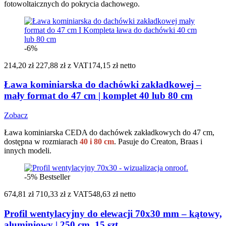
fotowoltaicznych do pokrycia dachowego.
-6%
214,20 zł
227,88 zł
z VAT
174,15 zł netto
Ława kominiarska do dachówki zakładkowej –
mały format do 47 cm | komplet 40 lub 80 cm
Zobacz
Ława kominiarska CEDA do dachówek zakładkowych do 47 cm,
dostępna w rozmiarach
40 i 80 cm
. Pasuje do Creaton, Braas i
innych modeli.
-5%
Bestseller
674,81 zł
710,33 zł
z VAT
548,63 zł netto
Profil wentylacyjny do elewacji 70x30 mm – kątowy,
aluminiowy | 250 cm, 15 szt.