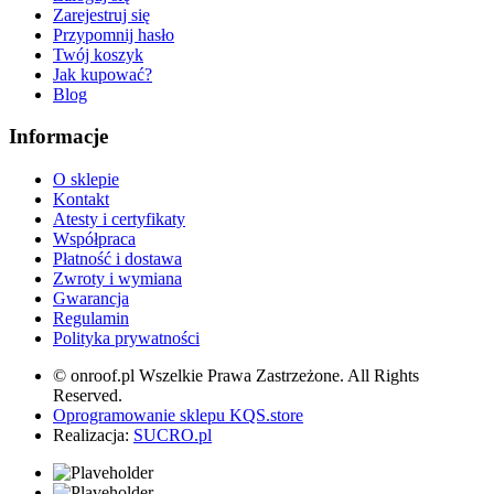
Zarejestruj się
Przypomnij hasło
Twój koszyk
Jak kupować?
Blog
Informacje
O sklepie
Kontakt
Atesty i certyfikaty
Współpraca
Płatność i dostawa
Zwroty i wymiana
Gwarancja
Regulamin
Polityka prywatności
© onroof.pl Wszelkie Prawa Zastrzeżone. All Rights
Reserved.
Oprogramowanie sklepu KQS.store
Realizacja:
SUCRO.pl