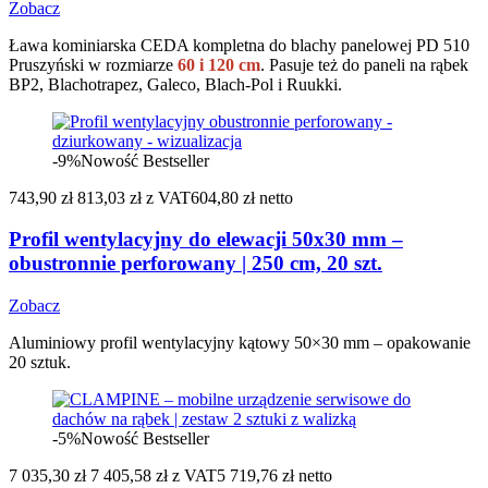
Zobacz
Ława kominiarska CEDA kompletna do blachy panelowej PD 510
Pruszyński w rozmiarze
60 i 120 cm
. Pasuje też do paneli na rąbek
BP2, Blachotrapez, Galeco, Blach-Pol i Ruukki.
-9%
Nowość
Bestseller
743,90 zł
813,03 zł
z VAT
604,80 zł netto
Profil wentylacyjny do elewacji 50x30 mm –
obustronnie perforowany | 250 cm, 20 szt.
Zobacz
Aluminiowy profil wentylacyjny kątowy 50×30 mm – opakowanie
20 sztuk.
-5%
Nowość
Bestseller
7 035,30 zł
7 405,58 zł
z VAT
5 719,76 zł netto