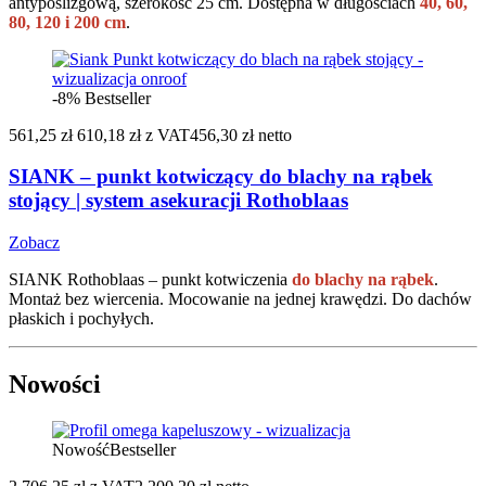
antypoślizgową, szerokość 25 cm. Dostępna w długościach
40, 60,
80, 120 i 200 cm
.
-8%
Bestseller
561,25 zł
610,18 zł
z VAT
456,30 zł netto
SIANK – punkt kotwiczący do blachy na rąbek
stojący | system asekuracji Rothoblaas
Zobacz
SIANK Rothoblaas – punkt kotwiczenia
do blachy na rąbek
.
Montaż bez wiercenia. Mocowanie na jednej krawędzi. Do dachów
płaskich i pochyłych.
Nowości
Nowość
Bestseller