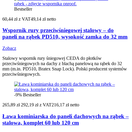
Bestseller
60,44 zł
z VAT
49,14 zł netto
Wspornik rury przeciwśniegowej stalowy – do
paneli na rąbek PD510, wysokość zamka do 32 mm
Zobacz
Stalowy wspornik rury śniegowej CEDA do płotków
przeciwśniegowych na dachy z blachą panelową na rąbek do 32
mm (m.in. PD510, Bratex Snap Lock). Polski producent systemów
przeciwśniegowych.
-9%
Bestseller
265,89 zł
292,19 zł
z VAT
216,17 zł netto
Ława kominiarska do paneli dachowych na rąbek –
stalowa, komplet 60 lub 120 cm