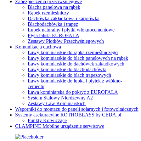
Zabezpieczenia przeciwśniegowe
Blacha panelowa na rąbek
Rąbek rzemieślniczy
Dachówka zakładkowa i karpiówka
Blachodachówka i trapez
Łupek naturalny i płytki włóknocementowe
Płyta falista EUROFALA
Zestawy Płotków Przeciwśniegowych
Komunikacja dachowa
Ławy kominiarskie do rąbka rzemieślniczego
Ławy kominiarskie do blach panelowych na rąbek
Ławy kominiarskie do dachówek zakładkowych
Ławy kominiarskie do blachodachówki
Ławy kominiarskie do blach trapezowych
Ławy kominiarskie do łupka i płytek z włókno-
cementu
Ława kominiarska do pokryć z EUROFALA
System Stalowy Nierdzewny A2
Zestawy Ław Kominiarskich
Wsporniki do montażu do paneli solarnych i fotowoltaicznych
Systemy asekuracyjne ROTHOBLASS by CEDA.pl
Punkty Kotwiczące
CLAMPINE Mobilne urządzenie serwisowe