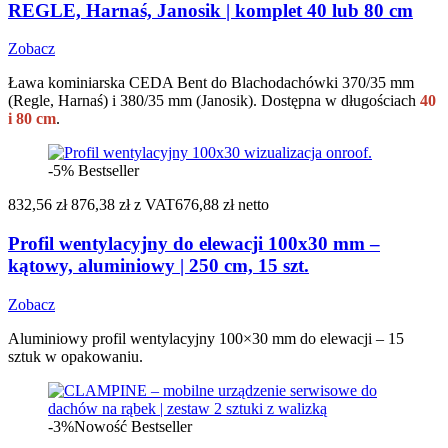
REGLE, Harnaś, Janosik | komplet 40 lub 80 cm
Zobacz
Ława kominiarska CEDA Bent do Blachodachówki 370/35 mm
(Regle, Harnaś) i 380/35 mm (Janosik). Dostępna w długościach
40
i 80 cm
.
-5%
Bestseller
832,56 zł
876,38 zł
z VAT
676,88 zł netto
Profil wentylacyjny do elewacji 100x30 mm –
kątowy, aluminiowy | 250 cm, 15 szt.
Zobacz
Aluminiowy profil wentylacyjny 100×30 mm do elewacji – 15
sztuk w opakowaniu.
-3%
Nowość
Bestseller