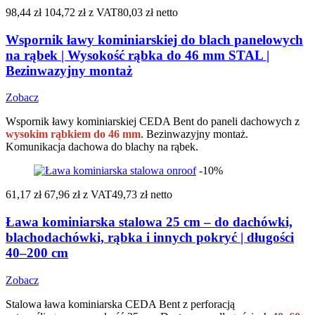
98,44 zł
104,72 zł
z VAT
80,03 zł netto
Wspornik ławy kominiarskiej do blach panelowych
na rąbek | Wysokość rąbka do 46 mm STAL |
Bezinwazyjny montaż
Zobacz
Wspornik ławy kominiarskiej CEDA Bent do paneli dachowych z
wysokim rąbkiem do 46 mm
. Bezinwazyjny montaż.
Komunikacja dachowa do blachy na rąbek.
-10%
61,17 zł
67,96 zł
z VAT
49,73 zł netto
Ława kominiarska stalowa 25 cm – do dachówki,
blachodachówki, rąbka i innych pokryć | długości
40–200 cm
Zobacz
Stalowa ława kominiarska CEDA Bent z perforacją