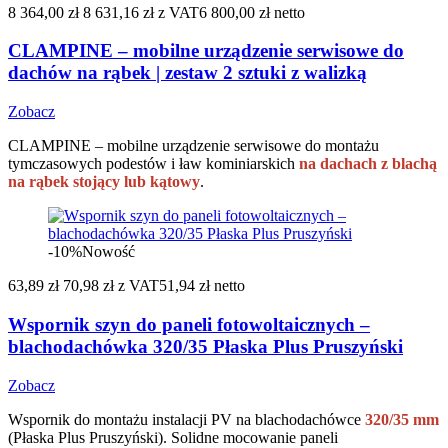
8 364,00 zł
8 631,16 zł
z VAT
6 800,00 zł netto
CLAMPINE – mobilne urządzenie serwisowe do
dachów na rąbek | zestaw 2 sztuki z walizką
Zobacz
CLAMPINE – mobilne urządzenie serwisowe do montażu
tymczasowych podestów i ław kominiarskich
na dachach z blachą
na rąbek stojący lub kątowy
.
-10%
Nowość
63,89 zł
70,98 zł
z VAT
51,94 zł netto
Wspornik szyn do paneli fotowoltaicznych –
blachodachówka 320/35 Płaska Plus Pruszyński
Zobacz
Wspornik do montażu instalacji PV na blachodachówce
320/35 mm
(Płaska Plus Pruszyński). Solidne mocowanie paneli