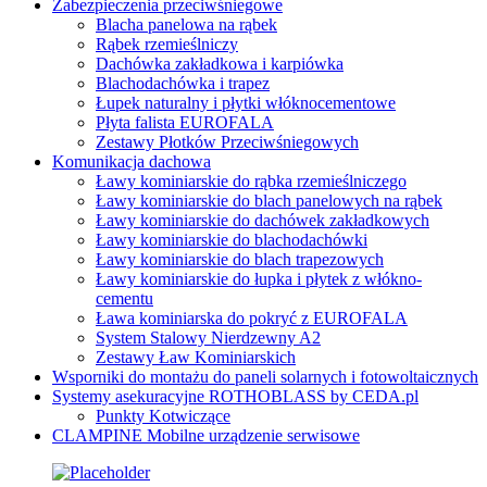
Zabezpieczenia przeciwśniegowe
Blacha panelowa na rąbek
Rąbek rzemieślniczy
Dachówka zakładkowa i karpiówka
Blachodachówka i trapez
Łupek naturalny i płytki włóknocementowe
Płyta falista EUROFALA
Zestawy Płotków Przeciwśniegowych
Komunikacja dachowa
Ławy kominiarskie do rąbka rzemieślniczego
Ławy kominiarskie do blach panelowych na rąbek
Ławy kominiarskie do dachówek zakładkowych
Ławy kominiarskie do blachodachówki
Ławy kominiarskie do blach trapezowych
Ławy kominiarskie do łupka i płytek z włókno-
cementu
Ława kominiarska do pokryć z EUROFALA
System Stalowy Nierdzewny A2
Zestawy Ław Kominiarskich
Wsporniki do montażu do paneli solarnych i fotowoltaicznych
Systemy asekuracyjne ROTHOBLASS by CEDA.pl
Punkty Kotwiczące
CLAMPINE Mobilne urządzenie serwisowe