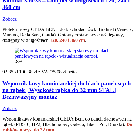
Budmat 350/35 – komplet w długościach 120, 240 i
360 cm
Zobacz
Płotek rurowy CEDA BENT do blachodachówki Budmat (Venecja,
Murano, Bella Sara, Garda). Gotowy zestaw przeciwśniegowy,
dostępny w długościach
120, 240 i 360 cm
.
-8%
92,35 zł
100,38 zł
z VAT
75,08 zł netto
Wspornik ławy kominiarskiej do blach panelowych
na rąbek | Wysokość rąbka do 32 mm STAL |
Bezinwazyjny montaż
Zobacz
Wspornik ławy kominiarskiej CEDA Bent do paneli dachowych na
rąbek (PD510, BP2, Blachotrapez, Galeco, Blach-Pol, Ruukki).
Do
rąbków o wys. do 32 mm
.