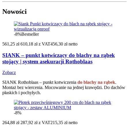
Nowości
-8%
Bestseller
561,25 zł
610,18 zł
z VAT
456,30 zł netto
SIANK – punkt kotwiczący do blachy na rąbek
stojący | system asekuracji Rothoblaas
Zobacz
SIANK Rothoblaas – punkt kotwiczenia
do blachy na rąbek
.
Montaż bez wiercenia. Mocowanie na jednej krawędzi. Do dachów
płaskich i pochyłych.
-8%
264,88 zł
287,92 zł
z VAT
215,35 zł netto