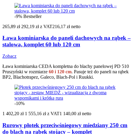
-9%
Bestseller
265,89 zł
292,19 zł
z VAT
216,17 zł netto
Ława kominiarska do paneli dachowych na rąbek –
stalowa, komplet 60 lub 120 cm
Zobacz
Ława kominiarska CEDA kompletna do blachy panelowej PD 510
Pruszyński w rozmiarze
60 i 120 cm
. Pasuje też do paneli na rąbek
BP2, Blachotrapez, Galeco, Blach-Pol i Ruukki.
-10%
1 402,20 zł
1 555,16 zł
z VAT
1 140,00 zł netto
Rurowy płotek przeciwśniegowy miedziany 250 cm
do blach na rąbek stojący – komplet