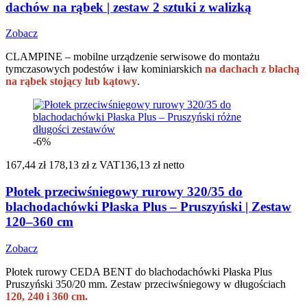
dachów na rąbek | zestaw 2 sztuki z walizką
Zobacz
CLAMPINE – mobilne urządzenie serwisowe do montażu
tymczasowych podestów i ław kominiarskich
na dachach z blachą
na rąbek stojący lub kątowy
.
-6%
167,44 zł
178,13 zł
z VAT
136,13 zł netto
Płotek przeciwśniegowy rurowy 320/35 do
blachodachówki Płaska Plus – Pruszyński | Zestaw
120–360 cm
Zobacz
Płotek rurowy CEDA BENT do blachodachówki Płaska Plus
Pruszyński 350/20 mm. Zestaw przeciwśniegowy w długościach
120, 240 i 360 cm.