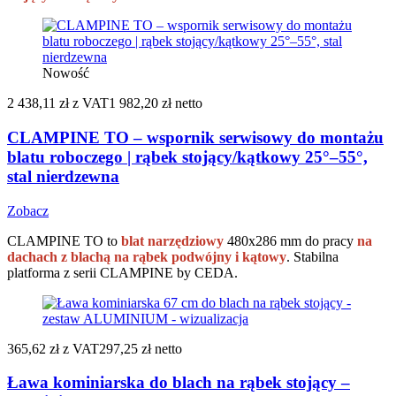
Nowość
2 438,11 zł
z VAT
1 982,20 zł netto
CLAMPINE TO – wspornik serwisowy do montażu
blatu roboczego | rąbek stojący/kątkowy 25°–55°,
stal nierdzewna
Zobacz
CLAMPINE TO to
blat narzędziowy
480x286 mm do pracy
na
dachach z blachą na rąbek podwójny i kątowy
. Stabilna
platforma z serii CLAMPINE by CEDA.
365,62 zł
z VAT
297,25 zł netto
Ława kominiarska do blach na rąbek stojący –