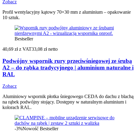
Zobacz
Profil wentylacyjny kątowy 70×30 mm z aluminium – opakowanie
10 sztuk.
Bestseller
40,69 zł
z VAT
33,08 zł netto
Podwójny wspornik rury przeciwśniegowej ze śrubą
A2 – do rąbka tradycyjnego | aluminium naturalne i
RAL
Zobacz
Aluminiowy wspornik płotka śniegowego CEDA do dachu z blachą
na rąbek podwójny stojący. Dostępny w naturalnym aluminium i
kolorach RAL.
-3%
Nowość
Bestseller