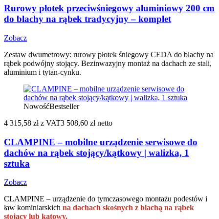
Rurowy płotek przeciwśniegowy aluminiowy 200 cm
do blachy na rąbek tradycyjny – komplet
Zobacz
Zestaw dwumetrowy: rurowy płotek śniegowy CEDA do blachy na
rąbek podwójny stojący. Bezinwazyjny montaż na dachach ze stali,
aluminium i tytan-cynku.
Nowość
Bestseller
4 315,58 zł
z VAT
3 508,60 zł netto
CLAMPINE – mobilne urządzenie serwisowe do
dachów na rąbek stojący/kątkowy | walizka, 1
sztuka
Zobacz
CLAMPINE – urządzenie do tymczasowego montażu podestów i
ław kominiarskich
na dachach skośnych z blachą na rąbek
stojący lub kątowy.