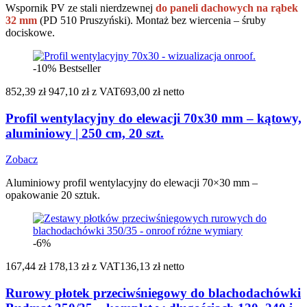
Wspornik PV ze stali nierdzewnej
do paneli dachowych na rąbek
32 mm
(PD 510 Pruszyński). Montaż bez wiercenia – śruby
dociskowe.
-10%
Bestseller
852,39 zł
947,10 zł
z VAT
693,00 zł netto
Profil wentylacyjny do elewacji 70x30 mm – kątowy,
aluminiowy | 250 cm, 20 szt.
Zobacz
Aluminiowy profil wentylacyjny do elewacji 70×30 mm –
opakowanie 20 sztuk.
-6%
167,44 zł
178,13 zł
z VAT
136,13 zł netto
Rurowy płotek przeciwśniegowy do blachodachówki