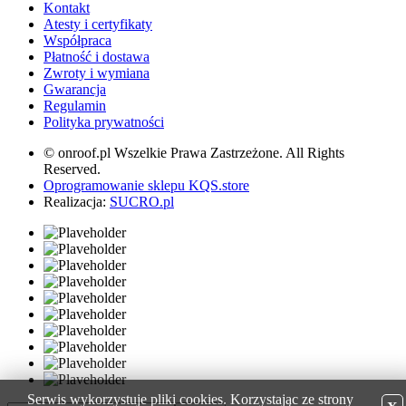
Kontakt
Atesty i certyfikaty
Współpraca
Płatność i dostawa
Zwroty i wymiana
Gwarancja
Regulamin
Polityka prywatności
© onroof.pl Wszelkie Prawa Zastrzeżone. All Rights
Reserved.
Oprogramowanie sklepu KQS.store
Realizacja:
SUCRO.pl
Serwis wykorzystuje pliki cookies. Korzystając ze strony