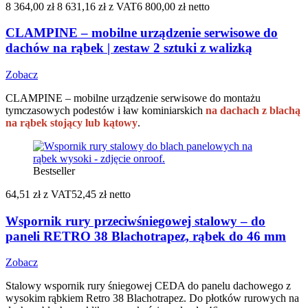
8 364,00 zł
8 631,16 zł
z VAT
6 800,00 zł netto
CLAMPINE – mobilne urządzenie serwisowe do
dachów na rąbek | zestaw 2 sztuki z walizką
Zobacz
CLAMPINE – mobilne urządzenie serwisowe do montażu
tymczasowych podestów i ław kominiarskich
na dachach z blachą
na rąbek stojący lub kątowy
.
Bestseller
64,51 zł
z VAT
52,45 zł netto
Wspornik rury przeciwśniegowej stalowy – do
paneli RETRO 38 Blachotrapez, rąbek do 46 mm
Zobacz
Stalowy wspornik rury śniegowej CEDA do panelu dachowego z
wysokim rąbkiem Retro 38 Blachotrapez. Do płotków rurowych na