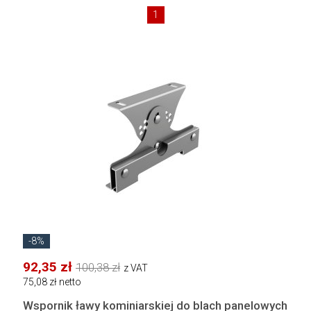
1
-8%
92,35 zł
100,38 zł
z VAT
75,08 zł netto
Wspornik ławy kominiarskiej do blach panelowych