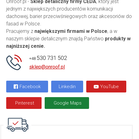
Onroof.pl -
Sklep detaliczny firmy CEDA
, który jest
jednym z największych producentów komunikacji
dachowej, barier przeciwśniegowych oraz akcesoriów do
fasad w Polsce.
Pracujemy z
największymi firmami w Polsce
, a w
naszym sklepie detalicznym znajdą Państwo
produkty w
najniższej cenie.
530 731 502
+48
sklep@onroof.pl
Facebook
Linkedin
YouTube
Pinterest
Google Maps