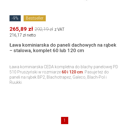
-9%
Bestseller
265,89 zł
292,19 zł
z VAT
216,17 zł netto
Ława kominiarska do paneli dachowych na rąbek
– stalowa, komplet 60 lub 120 cm
Ława kominiarska CEDA kompletna do blachy panelowej PD
510 Pruszyński w rozmiarze
60 i 120 cm
. Pasuje też do
paneli na rąbek BP2, Blachotrapez, Galeco, Blach-Pol i
Ruukki.
1