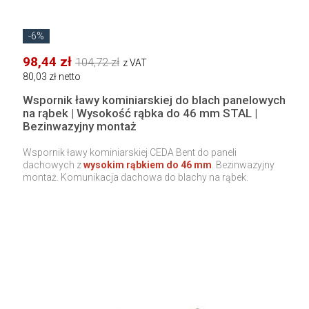
-6%
98,44 zł
104,72 zł
z VAT
80,03 zł netto
Wspornik ławy kominiarskiej do blach panelowych
na rąbek | Wysokość rąbka do 46 mm STAL |
Bezinwazyjny montaż
Wspornik ławy kominiarskiej CEDA Bent do paneli
dachowych z
wysokim rąbkiem do 46 mm
. Bezinwazyjny
montaż. Komunikacja dachowa do blachy na rąbek.