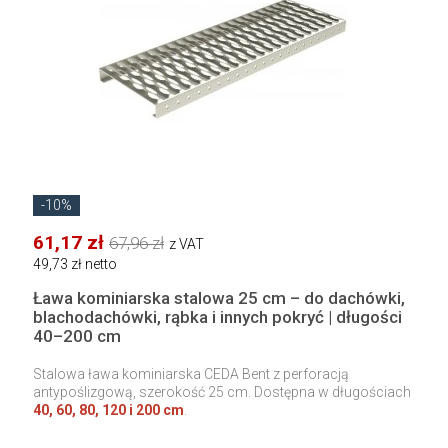
-10%
61,17 zł
67,96 zł
z VAT
49,73 zł netto
Ława kominiarska stalowa 25 cm – do dachówki,
blachodachówki, rąbka i innych pokryć | długości
40–200 cm
Stalowa ława kominiarska CEDA Bent z perforacją
antypoślizgową, szerokość 25 cm. Dostępna w długościach
40, 60, 80, 120 i 200 cm
.