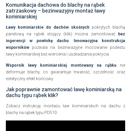
Komunikacja dachowa do blachy na rąbek
zatrzaskowy – bezinwazyjny montaż ławy
kominiarskiej
Ławy kominiarskie do dachów skośnych
pokrytych blachą
panelową na rąbek stojący (klik) można zamontować
bez
ingerencji w powłokę dachu
.
Innowacyjna konstrukcja
wsporników
pozwala na bezinwazyjne mocowanie podestu
ławy kominiarskiej bez wiercenia i uszkadzania pokrycia.
Wspornik ławy kominiarskiej montowany na rąbku
nie
deformuje blachy, co gwarantuje trwałość, szczelność oraz
estetyczny efekt końcowy.
Jak poprawnie zamontować ławę kominiarską na
dachu typu rąbek klik?
Zobacz instrukcję montażu ław kominiarskich na dachu z
blachy na rąbek typu PD510: