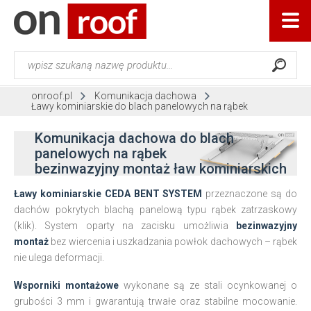
onroof.pl
Komunikacja dachowa
Ławy kominiarskie do blach panelowych na rąbek
Komunikacja dachowa do blach
panelowych na rąbek
bezinwazyjny montaż ław kominiarskich
Ławy kominiarskie CEDA BENT SYSTEM
przeznaczone są do
dachów pokrytych blachą panelową typu rąbek zatrzaskowy
(klik). System oparty na zacisku umożliwia
bezinwazyjny
montaż
bez wiercenia i uszkadzania powłok dachowych – rąbek
nie ulega deformacji.
Wsporniki montażowe
wykonane są ze stali ocynkowanej o
grubości 3 mm i gwarantują trwałe oraz stabilne mocowanie.