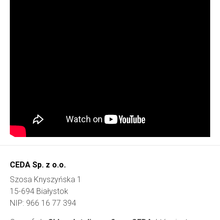
CEDA Sp. z o.o.
Szosa Knyszyńska 1
15-694 Białystok
NIP: 966 16 77 394