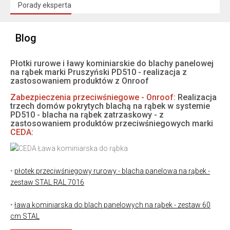
Porady eksperta
Blog
27-08-2024
Płotki rurowe i ławy kominiarskie do blachy panelowej
na rąbek marki Pruszyński PD510 - realizacja z
zastosowaniem produktów z Onroof
Zabezpieczenia przeciwśniegowe - Onroof:
Realizacja
trzech domów pokrytych blachą na rąbek w systemie
PD510 - blacha na rąbek zatrzaskowy - z
zastosowaniem produktów przeciwśniegowych marki
CEDA
:
•
płotek przeciwśniegowy rurowy - blacha panelowa na rąbek -
zestaw STAL RAL 7016
•
ława kominiarska do blach panelowych na rąbek - zestaw 60
cm STAL