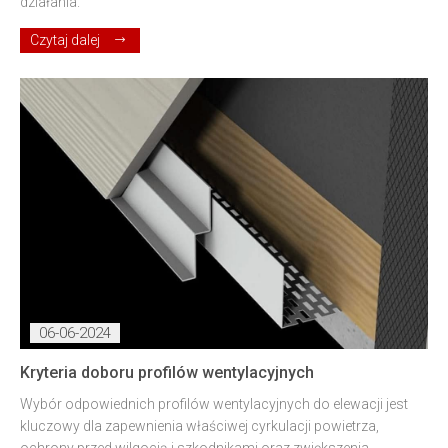
działania.
Czytaj dalej
06-06-2024
Kryteria doboru profilów wentylacyjnych
Wybór odpowiednich profilów wentylacyjnych do elewacji jest
kluczowy dla zapewnienia właściwej cyrkulacji powietrza,