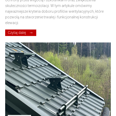
ochrony przed wilgocią i szkodnikami oraz zwiększenia
skuteczności termoizolacji. W tym artykule omówimy
najważniejsze kryteria doboru profilów wentylacyjnych, które
pozwolą na stworzenie trwałej i funkcjonalnej konstrukcji
elewacji.
Czytaj dalej