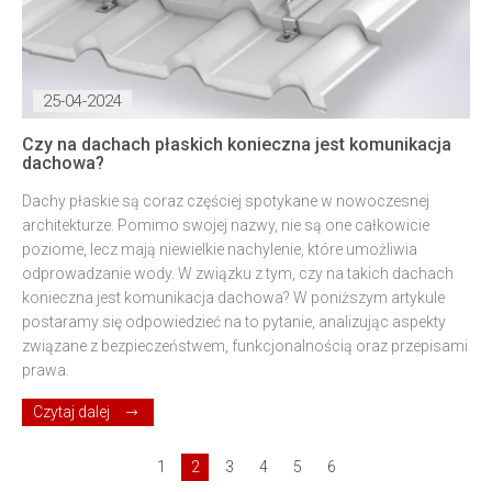
25-04-2024
Czy na dachach płaskich konieczna jest komunikacja
dachowa?
Dachy płaskie są coraz częściej spotykane w nowoczesnej
architekturze. Pomimo swojej nazwy, nie są one całkowicie
poziome, lecz mają niewielkie nachylenie, które umożliwia
odprowadzanie wody. W związku z tym, czy na takich dachach
konieczna jest komunikacja dachowa? W poniższym artykule
postaramy się odpowiedzieć na to pytanie, analizując aspekty
związane z bezpieczeństwem, funkcjonalnością oraz przepisami
prawa.
Czytaj dalej
1
2
3
4
5
6