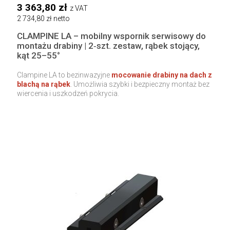
3 363,80 zł
z VAT
2 734,80 zł netto
CLAMPINE LA – mobilny wspornik serwisowy do
montażu drabiny | 2‑szt. zestaw, rąbek stojący,
kąt 25–55°
Clampine LA to bezinwazyjne
mocowanie drabiny na dach z
blachą na rąbek
. Umożliwia szybki i bezpieczny montaż bez
wiercenia i uszkodzeń pokrycia.