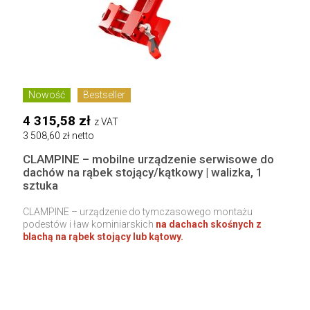
Nowość
Bestseller
4 315,58 zł
z VAT
3 508,60 zł netto
CLAMPINE – mobilne urządzenie serwisowe do
dachów na rąbek stojący/kątkowy | walizka, 1
sztuka
CLAMPINE – urządzenie do tymczasowego montażu
podestów i ław kominiarskich
na dachach skośnych z
blachą na rąbek stojący lub kątowy.