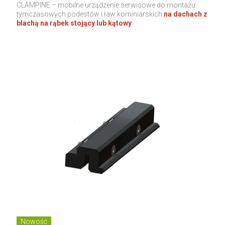
CLAMPINE – mobilne urządzenie serwisowe do montażu
tymczasowych podestów i ław kominiarskich
na dachach z
blachą na rąbek stojący lub kątowy
.
Nowość