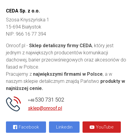
CEDA Sp. z o.o.
Szosa Knyszyńska 1
15-694 Białystok
NIP: 966 16 77 394
Onroof.pl -
Sklep detaliczny firmy CEDA
, który jest
jednym z największych producentów komunikacji
dachowej, barier przeciwśniegowych oraz akcesoriów do
fasad w Polsce.
Pracujemy z
największymi firmami w Polsce
, a w
naszym sklepie detalicznym znajdą Państwo
produkty w
najniższej cenie.
530 731 502
+48
sklep@onroof.pl
Facebook
Linkedin
YouTube