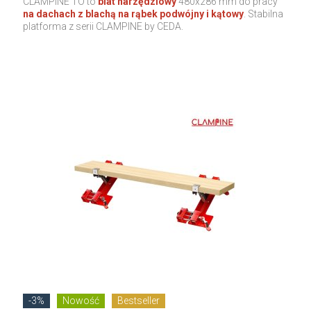
CLAMPINE TO to
blat narzędziowy
480x286 mm do pracy
na dachach z blachą na rąbek podwójny i kątowy
. Stabilna
platforma z serii CLAMPINE by CEDA.
-3%
Nowość
Bestseller