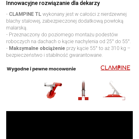
Innowacyjne rozwiązanie dla dekarzy
-
CLAMPINE TL
wykonany jest w całości z nierdzewnej
blachy stalowej, zabezpieczonej dodatkową powłoką
malarską.
- Przeznaczony do poziomego montażu podestów
roboczych na dachach o kącie nachylenia od 25° do 55°.
-
Maksymalne obciążenie
przy kącie 55° to aż 310 kg –
bezpieczeństwo i stabilność gwarantowane.