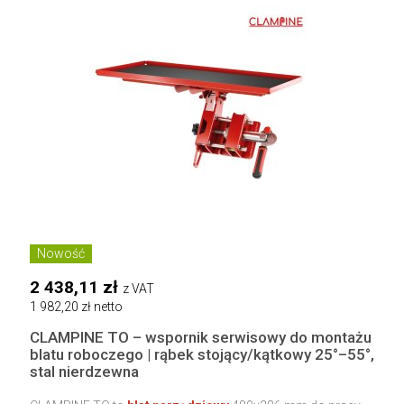
Nowość
2 438,11 zł
z VAT
1 982,20 zł netto
CLAMPINE TO – wspornik serwisowy do montażu
blatu roboczego | rąbek stojący/kątkowy 25°–55°,
stal nierdzewna