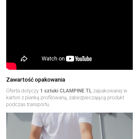
Zawartość opakowania
Oferta dotyczy
1 sztuki CLAMPINE TL
zapakowanej w
karton z pianką profilowaną, zabezpieczającą produkt
podczas transportu.