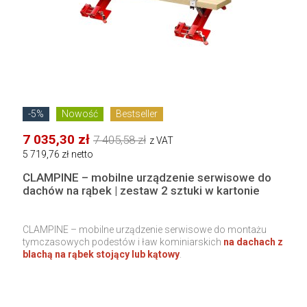
-5%
Nowość
Bestseller
7 035,30 zł
7 405,58 zł
z VAT
5 719,76 zł netto
CLAMPINE – mobilne urządzenie serwisowe do
dachów na rąbek | zestaw 2 sztuki w kartonie
CLAMPINE – mobilne urządzenie serwisowe do montażu
tymczasowych podestów i ław kominiarskich
na dachach z
blachą na rąbek stojący lub kątowy
.