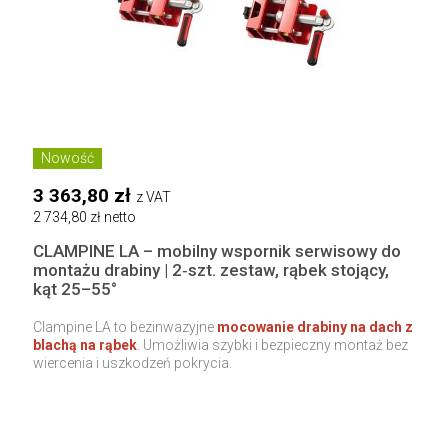
Nowość
3 363,80 zł
z VAT
2 734,80 zł netto
CLAMPINE LA – mobilny wspornik serwisowy do
montażu drabiny | 2‑szt. zestaw, rąbek stojący,
kąt 25–55°
Clampine LA to bezinwazyjne
mocowanie drabiny na dach z
blachą na rąbek
. Umożliwia szybki i bezpieczny montaż bez
wiercenia i uszkodzeń pokrycia.