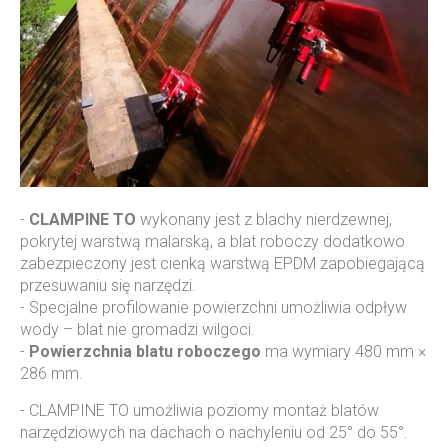
-
CLAMPINE TO
wykonany jest z blachy nierdzewnej,
pokrytej warstwą malarską, a blat roboczy dodatkowo
zabezpieczony jest cienką warstwą EPDM zapobiegającą
przesuwaniu się narzędzi.
- Specjalne profilowanie powierzchni umożliwia odpływ
wody – blat nie gromadzi wilgoci.
-
Powierzchnia blatu roboczego
ma wymiary 480 mm ×
286 mm.
- CLAMPINE TO umożliwia poziomy montaż blatów
narzędziowych na dachach o nachyleniu od 25° do 55°.