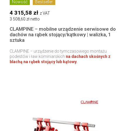
Nowość
Bestseller
4 315,58 zł
z VAT
3 508,60 zł netto
CLAMPINE – mobilne urządzenie serwisowe do
dachów na rąbek stojący/kątkowy | walizka, 1
sztuka
CLAMPINE – urządzenie do tymczasowego montażu
podestów i ław kominiarskich
na dachach skośnych z
blachą na rąbek stojący lub kątowy.