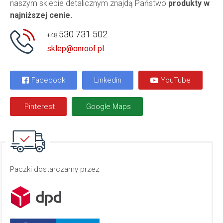
naszym sklepie detalicznym znajdą Państwo
produkty w
najniższej cenie.
530 731 502
+48
sklep@onroof.pl
Facebook
Linkedin
YouTube
Pinterest
Google Maps
Paczki dostarczamy przez