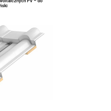
owoltaicznych PV – do
ński