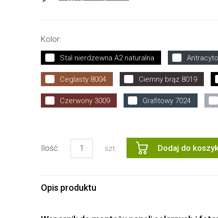
Kolor:
Stal nierdzewna A2 naturalna
Antracyt
Ceglasty 8004
Ciemny brąz 8019
Czerwony 3009
Grafitowy 7024
Dodaj do koszy
Ilość:
szt.
Opis produktu