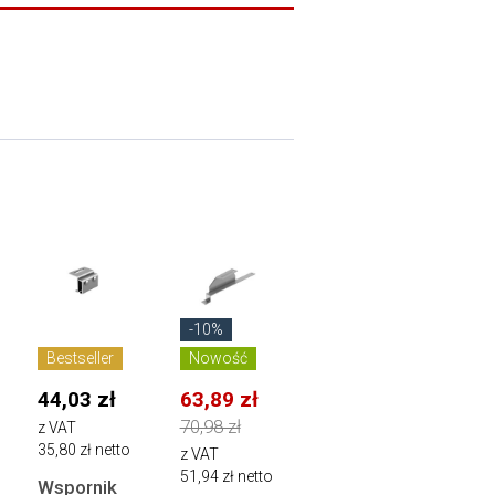
-10%
Bestseller
Nowość
44,03 zł
63,89 zł
70,98 zł
z VAT
35,80 zł netto
z VAT
51,94 zł netto
Wspornik