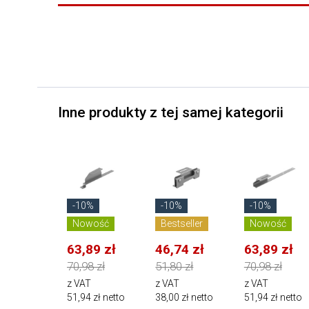
Inne produkty z tej samej kategorii
-10%
-10%
-10%
Nowość
Bestseller
Nowość
63,89 zł
46,74 zł
63,89 zł
70,98 zł
51,80 zł
70,98 zł
z VAT
z VAT
z VAT
51,94 zł netto
38,00 zł netto
51,94 zł netto