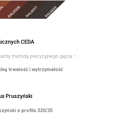
aicznych CEDA
lachy metodą precyzyjnego gięcia –
ną trwałość i wytrzymałość
s Pruszyński
zyński o profilu 320/35
.