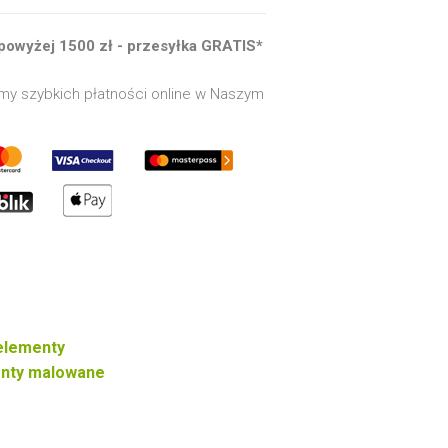
powyżej 1500 zł - przesyłka GRATIS*
my szybkich płatności online w Naszym
 elementy
enty malowane