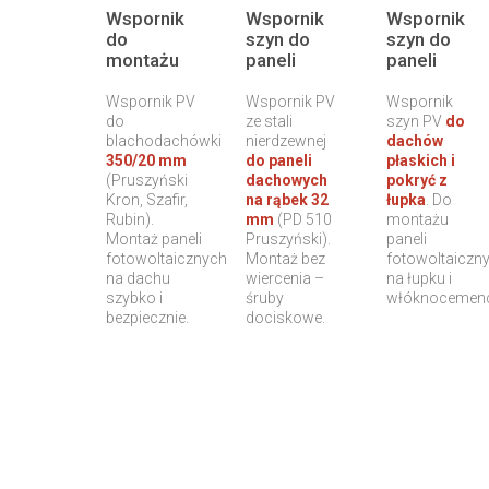
Wspornik
Wspornik
Wspornik
do
szyn do
szyn do
montażu
paneli
paneli
paneli
fotowoltaicznych
fotowoltaic
fotowoltaicznych
– blacha
– dachy
Wspornik PV
Wspornik PV
Wspornik
–
panelowa
płaskie i
do
ze stali
szyn PV
do
blachodachówka
blachodachówki
na rąbek,
nierdzewnej
pokrycie z
dachów
350/20 mm
do paneli
płaskich i
350/20
zamek do
łupka
(Pruszyński
dachowych
pokryć z
Pruszyński
32 mm
Kron, Szafir,
na rąbek 32
łupka
. Do
Kron,
Rubin).
mm
(PD 510
montażu
Szafir,
Montaż paneli
Pruszyński).
paneli
Rubin i inne
fotowoltaicznych
Montaż bez
fotowoltaiczn
na dachu
wiercenia –
na łupku i
szybko i
śruby
włóknocemenc
bezpiecznie.
dociskowe.