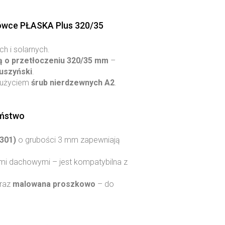
hówce PŁASKA Plus 320/35
h i solarnych.
 o przetłoczeniu 320/35 mm
–
uszyński
.
z użyciem
śrub nierdzewnych A2
.
eństwo
4301)
o grubości 3 mm zapewniają
ami dachowymi – jest kompatybilna z
oraz
malowana proszkowo
– do