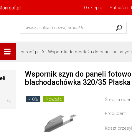
@onroof.pl
O sklepie
Płatność i 
onroof.pl
Wsporniki do montażu do paneli solarnych
Wspornik szyn do paneli fotowo
eli
blachodachówka 320/35 Płaska 
-10%
Nowość
Średnia ocen
(6)
Producent:
Koszt przesy