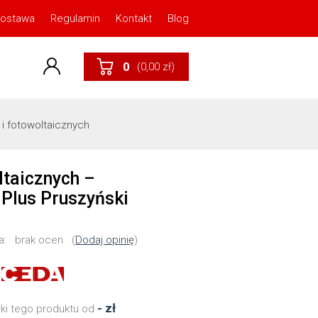
dostawa
Regulamin
Kontakt
Blog
0
(0,00 zł)
 i fotowoltaicznych
ltaicznych –
Plus Pruszyński
a:
brak ocen
(
Dodaj opinię
)
- zł
łki tego produktu od