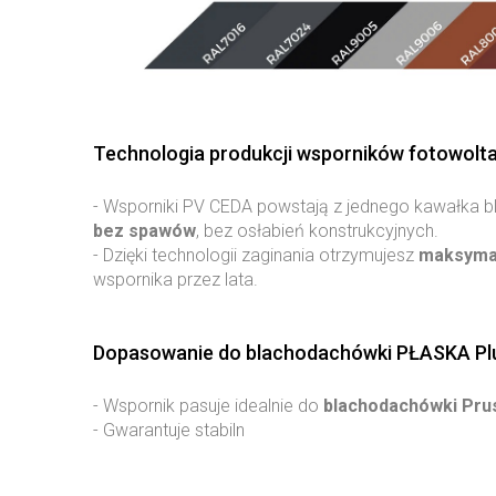
Technologia produkcji wsporników fotowolt
- Wsporniki PV CEDA powstają z jednego kawałka b
bez spawów
, bez osłabień konstrukcyjnych.
- Dzięki technologii zaginania otrzymujesz
maksymal
wspornika przez lata.
Dopasowanie do blachodachówki PŁASKA Plu
- Wspornik pasuje idealnie do
blachodachówki Prus
- Gwarantuje stabiln