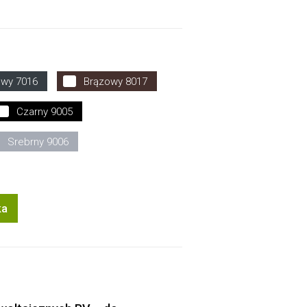
owy 7016
Brązowy 8017
Czarny 9005
Srebrny 9006
ka