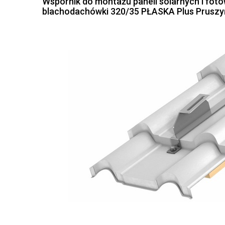
Wspornik do montażu paneli solarnych i fot
blachodachówki 320/35 PŁASKA Plus Pruszy