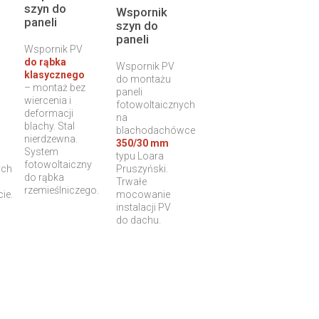
szyn do
Wspornik
paneli
szyn do
fotowoltaicznych
paneli
– blacha na
Wspornik PV
znych
fotowoltaicznych
rąbek
do rąbka
–
Wspornik PV
rzemieślniczy
klasycznego
blachodachówka
do montażu
– montaż bez
(tradycyjny)
350/30
paneli
wiercenia i
fotowoltaicznych
Loara,
deformacji
na
Tigra,
blachy. Stal
blachodachówce
Szafir,
nierdzewna.
350/30 mm
Modus,
System
typu Loara
Optima,
fotowoltaiczny
ych
Pruszyński.
Ren
do rąbka
Trwałe
Pruszyński
rzemieślniczego.
ie.
mocowanie
i inne
instalacji PV
do dachu.